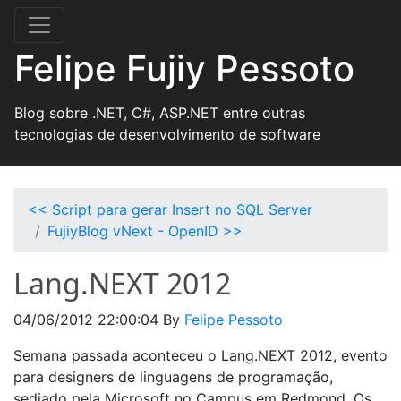
Felipe Fujiy Pessoto
Blog sobre .NET, C#, ASP.NET entre outras
tecnologias de desenvolvimento de software
<< Script para gerar Insert no SQL Server
FujiyBlog vNext - OpenID >>
Lang.NEXT 2012
04/06/2012 22:00:04
By
Felipe Pessoto
Semana passada aconteceu o Lang.NEXT 2012, evento
para designers de linguagens de programação,
sediado pela Microsoft no Campus em Redmond. Os