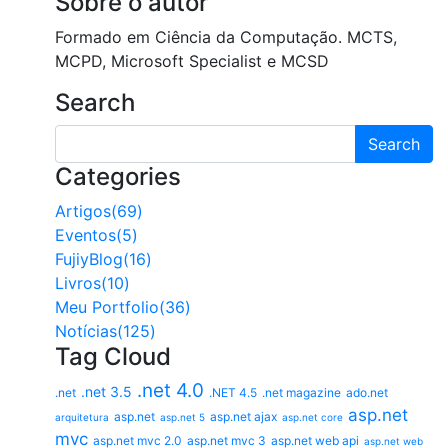
Sobre o autor
Formado em Ciência da Computação. MCTS,
MCPD, Microsoft Specialist e MCSD
Search
Search
Categories
Artigos(69)
Eventos(5)
FujiyBlog(16)
Livros(10)
Meu Portfolio(36)
Notícias(125)
Tag Cloud
.net 4.0
.net 3.5
.net
.NET 4.5
.net magazine
ado.net
asp.net
asp.net
asp.net ajax
arquitetura
asp.net 5
asp.net core
mvc
asp.net mvc 2.0
asp.net mvc 3
asp.net web api
asp.net web