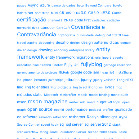
Async
azure
pages
banco de dados
beta
Beyond Compare
boleto
c#
c#3.0
C#5.0
c#7.0
Boleto.Net
bootstrap
build
c#2.0
Cache
certificação
code first
channel 9
CNAB
codeplex
codeplex
Covariância e
conquer
mercurial dvcs
CoreCLR
Contravariância
criptografia
curiosidade
debug .net ttd ttt time
desafio
design patterns
dicas
travel tracing
debugging
design
domain
entity
drawing
driven design
encoding
enterprise library
framework
entity framework migrations
eric lippert
evento
fujiyblog
Fujiy.Util
execution plan
firebird
Firefox
garbage collection
google code jam
gerenciamento de projetos
GitHub
heap
iis6
InstaSharp
jetbrains
jquery
ios
iphone
iterators
javascript
jquery validate
Lang.NEXT
linq
linq to entities
livros
linq to objects
linq to sql
linq to xml
mcp
métodos static
Microsoft
miniprofiler
mobile
model binding
monotouch
msdn magazine
msdn
nuget
mutex
ndc
nosql
off topic
open
open source
performance
qualidade
graph
openid
podcast
profiler
de software
resharper
Roslyn
silverlight
ravendb
reflection
skype
sql
sql server
sql server 2012
Source Control
speed hack
stack
stackoverflow
string
Team Foundation Server
teched 2009
telerik
Teste