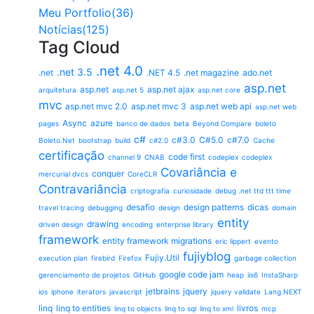
Meu Portfolio(36)
Notícias(125)
Tag Cloud
.net 4.0
.net 3.5
.net
.NET 4.5
.net magazine
ado.net
asp.net
asp.net
asp.net ajax
arquitetura
asp.net 5
asp.net core
mvc
asp.net mvc 2.0
asp.net mvc 3
asp.net web api
asp.net web
Async
azure
pages
banco de dados
beta
Beyond Compare
boleto
c#
c#3.0
C#5.0
c#7.0
Boleto.Net
bootstrap
build
c#2.0
Cache
certificação
code first
channel 9
CNAB
codeplex
codeplex
Covariância e
conquer
mercurial dvcs
CoreCLR
Contravariância
criptografia
curiosidade
debug .net ttd ttt time
desafio
design patterns
dicas
travel tracing
debugging
design
domain
entity
drawing
driven design
encoding
enterprise library
framework
entity framework migrations
eric lippert
evento
fujiyblog
Fujiy.Util
execution plan
firebird
Firefox
garbage collection
google code jam
gerenciamento de projetos
GitHub
heap
iis6
InstaSharp
jetbrains
jquery
ios
iphone
iterators
javascript
jquery validate
Lang.NEXT
linq
linq to entities
livros
linq to objects
linq to sql
linq to xml
mcp