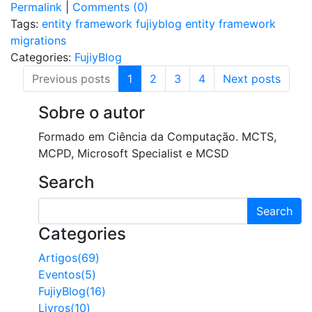
Permalink
|
Comments (0)
Tags:
entity framework
fujiyblog
entity framework
migrations
Categories:
FujiyBlog
(current)
Previous posts
1
2
3
4
Next posts
Sobre o autor
Formado em Ciência da Computação. MCTS,
MCPD, Microsoft Specialist e MCSD
Search
Search
Categories
Artigos(69)
Eventos(5)
FujiyBlog(16)
Livros(10)