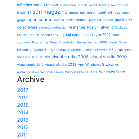
métodos static
Microsoft
miniprofiler
mobile
model binding
monotouch
msdn magazine
msdn
nuget
mutex
ndc
nosql
off topic
open
open source
performance
qualidade
graph
openid
podcast
profiler
de software
resharper
Roslyn
silverlight
ravendb
reflection
skype
sql
sql server
sql server 2012
Source Control
speed hack
stack
stackoverflow
string
Team Foundation Server
teched 2009
telerik
Teste
threading
TypeScript
TypeScript JavaScript
unity
urlrewrite iis7
value types
visual studio 2008
visual studio 2010
video
visual studio
visual studio 2013
Windows 8
visual studio 2012
vpn
windows
Windows Store
authentication
Windows Phone
Windows Phone Store
Archive
2017
2016
2015
2014
2013
2012
2011