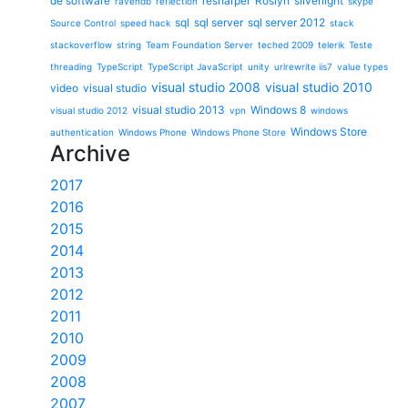
de software
resharper
Roslyn
silverlight
ravendb
reflection
skype
sql
sql server
sql server 2012
Source Control
speed hack
stack
stackoverflow
string
Team Foundation Server
teched 2009
telerik
Teste
threading
TypeScript
TypeScript JavaScript
unity
urlrewrite iis7
value types
visual studio 2008
visual studio 2010
video
visual studio
visual studio 2013
Windows 8
visual studio 2012
vpn
windows
Windows Store
authentication
Windows Phone
Windows Phone Store
Archive
2017
2016
2015
2014
2013
2012
2011
2010
2009
2008
2007