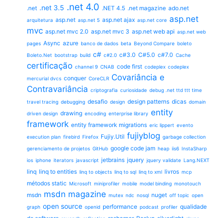
.net 4.0
.net 3.5
.net
.NET 4.5
.net magazine
ado.net
asp.net
asp.net
asp.net ajax
arquitetura
asp.net 5
asp.net core
mvc
asp.net mvc 2.0
asp.net mvc 3
asp.net web api
asp.net web
Async
azure
pages
banco de dados
beta
Beyond Compare
boleto
c#
c#3.0
C#5.0
c#7.0
Boleto.Net
bootstrap
build
c#2.0
Cache
certificação
code first
channel 9
CNAB
codeplex
codeplex
Covariância e
conquer
mercurial dvcs
CoreCLR
Contravariância
criptografia
curiosidade
debug .net ttd ttt time
desafio
design patterns
dicas
travel tracing
debugging
design
domain
entity
drawing
driven design
encoding
enterprise library
framework
entity framework migrations
eric lippert
evento
fujiyblog
Fujiy.Util
execution plan
firebird
Firefox
garbage collection
google code jam
gerenciamento de projetos
GitHub
heap
iis6
InstaSharp
jetbrains
jquery
ios
iphone
iterators
javascript
jquery validate
Lang.NEXT
linq
linq to entities
livros
linq to objects
linq to sql
linq to xml
mcp
métodos static
Microsoft
miniprofiler
mobile
model binding
monotouch
msdn magazine
msdn
nuget
mutex
ndc
nosql
off topic
open
open source
performance
qualidade
graph
openid
podcast
profiler