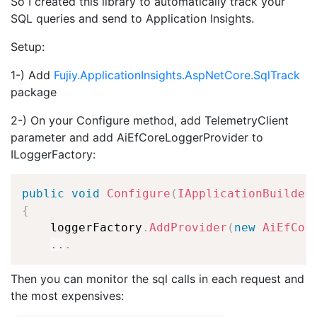
So I created this library to automatically track your
SQL queries and send to Application Insights.
Setup:
1-) Add
Fujiy.ApplicationInsights.AspNetCore.SqlTrack
package
2-) On your Configure method, add TelemetryClient
parameter and add AiEfCoreLoggerProvider to
ILoggerFactory:
public
void
Configure
(
IApplicationBuilder
{
    loggerFactory
.
AddProvider
(
new
AiEfCor
..
.
Then you can monitor the sql calls in each request and
the most expensives: