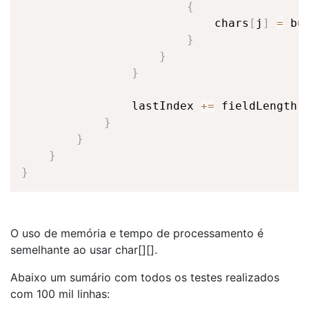
{
                            chars
[
j
]
=
 bu
}
}
}
                lastIndex 
+=
 fieldLength
;
}
}
}
}
O uso de memória e tempo de processamento é
semelhante ao usar char[][].
Abaixo um sumário com todos os testes realizados
com 100 mil linhas: