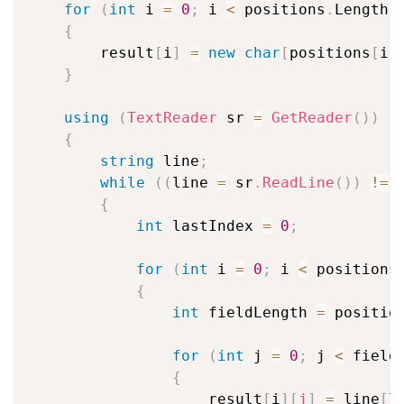
for
(
int
 i 
=
0
;
 i 
<
 positions
.
Length
;
{
        result
[
i
]
=
new
char
[
positions
[
i
]
}
using
(
TextReader
 sr 
=
GetReader
(
)
)
{
string
 line
;
while
(
(
line 
=
 sr
.
ReadLine
(
)
)
!=
{
int
 lastIndex 
=
0
;
for
(
int
 i 
=
0
;
 i 
<
 positions
{
int
 fieldLength 
=
 positio
for
(
int
 j 
=
0
;
 j 
<
 field
{
                    result
[
i
]
[
j
]
=
 line
[
l