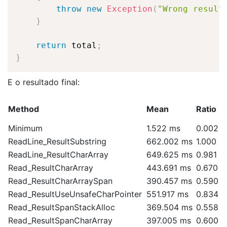
throw
new
Exception
(
"Wrong result
}
return
 total
;
}
E o resultado final:
Method
Mean
Ratio
Minimum
1.522 ms
0.002
ReadLine_ResultSubstring
662.002 ms
1.000
ReadLine_ResultCharArray
649.625 ms
0.981
Read_ResultCharArray
443.691 ms
0.670
Read_ResultCharArraySpan
390.457 ms
0.590
Read_ResultUseUnsafeCharPointer
551.917 ms
0.834
Read_ResultSpanStackAlloc
369.504 ms
0.558
Read_ResultSpanCharArray
397.005 ms
0.600