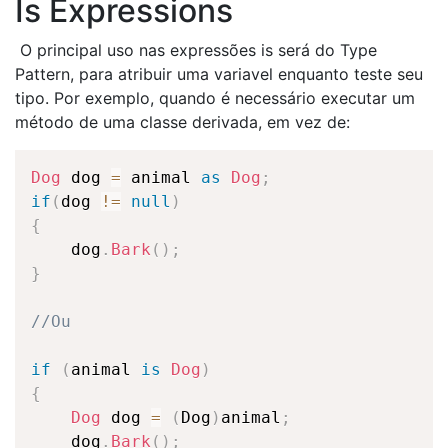
Is Expressions
O principal uso nas expressões is será do Type
Pattern, para atribuir uma variavel enquanto teste seu
tipo. Por exemplo, quando é necessário executar um
método de uma classe derivada, em vez de:
Dog
 dog 
=
 animal 
as
Dog
;
if
(
dog 
!=
null
)
{
    dog
.
Bark
(
)
;
}
//Ou
if
(
animal 
is
Dog
)
{
Dog
 dog 
=
(
Dog
)
animal
;
    dog
.
Bark
(
)
;