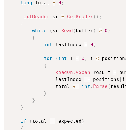
long
 total 
=
0
;
TextReader
 sr 
=
GetReader
(
)
;
{
while
(
sr
.
Read
(
buffer
)
>
0
)
{
int
 lastIndex 
=
0
;
for
(
int
 i 
=
0
;
 i 
<
 positions
{
ReadOnlySpan
 result 
=
 buf
                lastIndex 
+=
 positions
[
i
]
                total 
+=
int
.
Parse
(
result
}
}
}
if
(
total 
!=
 expected
)
{