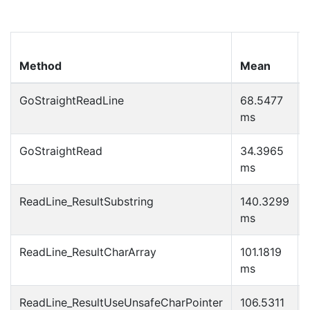
Method
Mean
GoStraightReadLine
68.5477
ms
GoStraightRead
34.3965
ms
ReadLine_ResultSubstring
140.3299
ms
ReadLine_ResultCharArray
101.1819
ms
ReadLine_ResultUseUnsafeCharPointer
106.5311