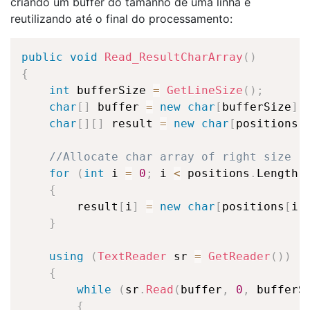
criando um buffer do tamanho de uma linha e
reutilizando até o final do processamento:
public
void
Read_ResultCharArray
(
)
{
int
 bufferSize 
=
GetLineSize
(
)
;
char
[
]
 buffer 
=
new
char
[
bufferSize
]
;
char
[
]
[
]
 result 
=
new
char
[
positions
.
//Allocate char array of right size
for
(
int
 i 
=
0
;
 i 
<
 positions
.
Length
;
{
        result
[
i
]
=
new
char
[
positions
[
i
]
}
using
(
TextReader
 sr 
=
GetReader
(
)
)
{
while
(
sr
.
Read
(
buffer
,
0
,
 bufferS
{