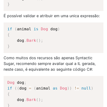
}
É possível validar e atribuir em uma unica expressão:
if
(
animal 
is
Dog
 dog
)
{
    dog
.
Bark
(
)
;
}
Como muitos dos recursos são apenas Syntactic
Sugar, recomendo sempre avaliar qual a IL gerada,
neste caso, é equivalente ao seguinte código C#:
Dog
 dog
;
if
(
(
dog 
=
(
animal 
as
Dog
)
)
!=
null
)
{
    dog
.
Bark
(
)
;
}