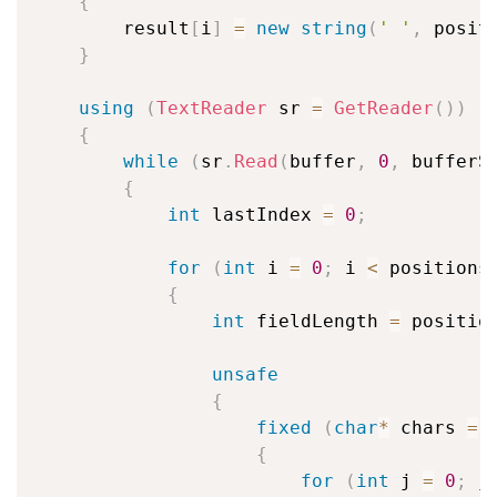
{
        result
[
i
]
=
new
string
(
' '
,
 posit
}
using
(
TextReader
 sr 
=
GetReader
(
)
)
{
while
(
sr
.
Read
(
buffer
,
0
,
 bufferS
{
int
 lastIndex 
=
0
;
for
(
int
 i 
=
0
;
 i 
<
 positions
{
int
 fieldLength 
=
 positio
unsafe
{
fixed
(
char
*
 chars 
=
 
{
for
(
int
 j 
=
0
;
 j