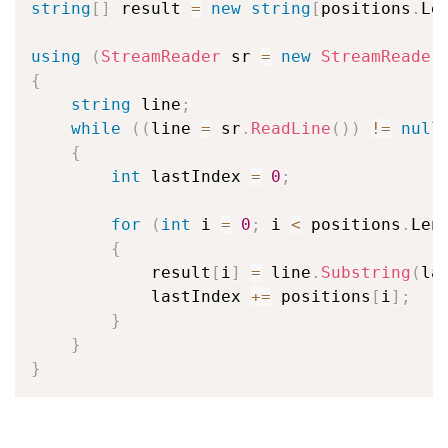
string
[
]
 result 
=
new
string
[
positions
.
Le
using
(
StreamReader
 sr 
=
new
StreamReader
{
string
 line
;
while
(
(
line 
=
 sr
.
ReadLine
(
)
)
!=
null
{
int
 lastIndex 
=
0
;
for
(
int
 i 
=
0
;
 i 
<
 positions
.
Len
{
            result
[
i
]
=
 line
.
Substring
(
la
            lastIndex 
+=
 positions
[
i
]
;
}
}
}