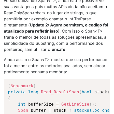
versão utilizando Span<T>, ainda não é possível ver
suas vantagens pois muitas APIs ainda não aceitam o
ReadOnlySpan<char> no lugar de strings, o que
permitiria por exemplo chamar o int.TryParse
diretamente (
Update 2: Agora permitem, o codigo foi
atualizado para refletir isso
). Com isso o Span<T>
traria o melhor de todas as soluções apresentadas, a
simplicidade do Substring, com a performance dos
ponteiros, sem utilizar o
unsafe
.
Ainda assim o Span<T> mostra que sua performance
foi a melhor entre os métodos avaliados, sem alocar
praticamente nenhuma memória:
[
Benchmark
]
private
long
Read_ResultSpan
(
bool
 stack
)
{
int
 bufferSize 
=
GetLineSize
(
)
;
Span
 buffer 
=
 stack 
?
stackalloc
char