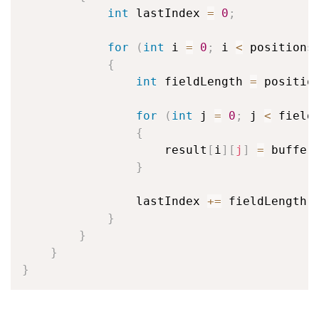
int
 lastIndex 
=
0
;
for
(
int
 i 
=
0
;
 i 
<
 positions
{
int
 fieldLength 
=
 positio
for
(
int
 j 
=
0
;
 j 
<
 field
{
                    result
[
i
]
[
j
]
=
 buffer
}
                lastIndex 
+=
 fieldLength
;
}
}
}
}