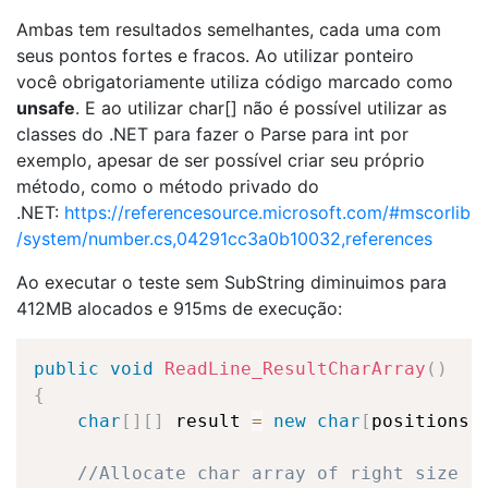
Ambas tem resultados semelhantes, cada uma com
seus pontos fortes e fracos. Ao utilizar ponteiro
você obrigatoriamente utiliza código marcado como
unsafe
. E ao utilizar char[] não é possível utilizar as
classes do .NET para fazer o Parse para int por
exemplo, apesar de ser possível criar seu próprio
método, como o método privado do
.NET:
https://referencesource.microsoft.com/#mscorlib
/system/number.cs,04291cc3a0b10032,references
Ao executar o teste sem SubString diminuimos para
412MB alocados e 915ms de execução:
public
void
ReadLine_ResultCharArray
(
)
{
char
[
]
[
]
 result 
=
new
char
[
positions
.
//Allocate char array of right size