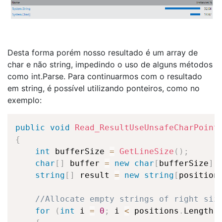
Desta forma porém nosso resultado é um array de
char e não string, impedindo o uso de alguns métodos
como int.Parse. Para continuarmos com o resultado
em string, é possível utilizando ponteiros, como no
exemplo:
public
void
Read_ResultUseUnsafeCharPoint
{
int
 bufferSize 
=
GetLineSize
(
)
;
char
[
]
 buffer 
=
new
char
[
bufferSize
]
;
string
[
]
 result 
=
new
string
[
position
//Allocate empty strings of right siz
for
(
int
 i 
=
0
;
 i 
<
 positions
.
Length
;