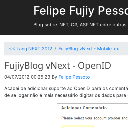
Felipe Fujiy Pess
Blog sobre .NET, C#, ASP.NET entre outras
<< Lang.NEXT 2012
FujiyBlog vNext - Mobile >>
FujiyBlog vNext - OpenID
04/07/2012 00:25:23
By
Felipe Pessoto
Acabei de adicionar suporte ao OpenID para os comentári
de se logar não é mais necessário digitar os dados para