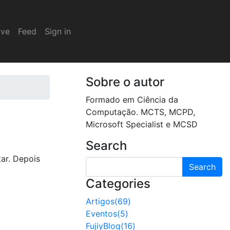
ive
Feed
Sign in
Sobre o autor
Formado em Ciência da
Computação. MCTS, MCPD,
Microsoft Specialist e MCSD
Search
ar. Depois
Search
Categories
Artigos(69)
Eventos(5)
FujiyBlog(16)