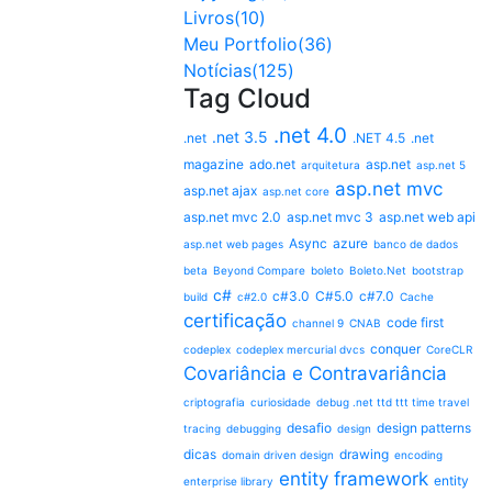
Livros(10)
Meu Portfolio(36)
Notícias(125)
Tag Cloud
.net 4.0
.net 3.5
.net
.NET 4.5
.net
magazine
ado.net
asp.net
arquitetura
asp.net 5
asp.net mvc
asp.net ajax
asp.net core
asp.net mvc 2.0
asp.net mvc 3
asp.net web api
Async
azure
asp.net web pages
banco de dados
beta
Beyond Compare
boleto
Boleto.Net
bootstrap
c#
c#3.0
C#5.0
c#7.0
build
c#2.0
Cache
certificação
code first
channel 9
CNAB
conquer
codeplex
codeplex mercurial dvcs
CoreCLR
Covariância e Contravariância
criptografia
curiosidade
debug .net ttd ttt time travel
desafio
design patterns
tracing
debugging
design
dicas
drawing
domain driven design
encoding
entity framework
entity
enterprise library