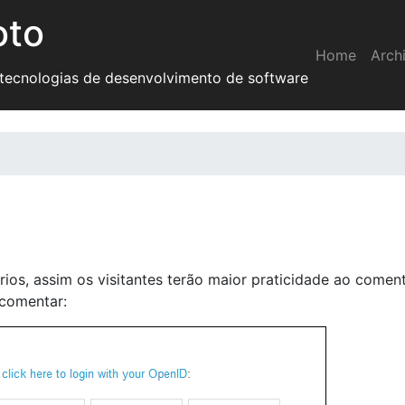
oto
Home
Arch
 tecnologias de desenvolvimento de software
os, assim os visitantes terão maior praticidade ao coment
 comentar: