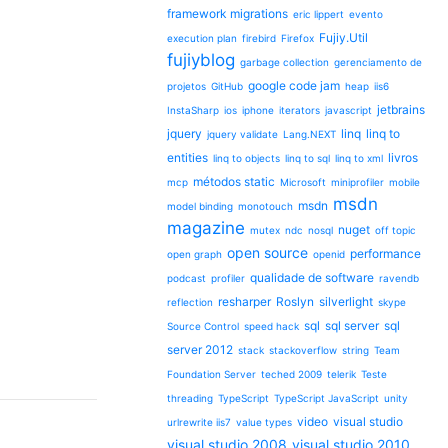
framework migrations
eric lippert
evento
Fujiy.Util
execution plan
firebird
Firefox
fujiyblog
garbage collection
gerenciamento de
google code jam
projetos
GitHub
heap
iis6
jetbrains
InstaSharp
ios
iphone
iterators
javascript
jquery
linq
linq to
jquery validate
Lang.NEXT
entities
livros
linq to objects
linq to sql
linq to xml
métodos static
mcp
Microsoft
miniprofiler
mobile
msdn
msdn
model binding
monotouch
magazine
nuget
mutex
ndc
nosql
off topic
open source
performance
open graph
openid
qualidade de software
podcast
profiler
ravendb
resharper
Roslyn
silverlight
reflection
skype
sql
sql server
sql
Source Control
speed hack
server 2012
stack
stackoverflow
string
Team
Foundation Server
teched 2009
telerik
Teste
threading
TypeScript
TypeScript JavaScript
unity
video
visual studio
urlrewrite iis7
value types
visual studio 2008
visual studio 2010