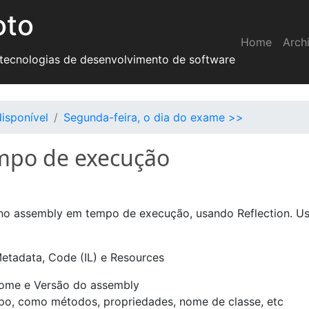
oto
Home
Arch
 tecnologias de desenvolvimento de software
disponível
Segunda-feira, o dia do exame >>
mpo de execução
eno assembly em tempo de execução, usando Reflection. U
etadata, Code (IL) e Resources
ome e Versão do assembly
ipo, como métodos, propriedades, nome de classe, etc