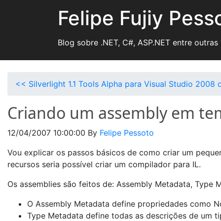
Felipe Fujiy Pess
Blog sobre .NET, C#, ASP.NET entre outras
<< Silverlight 1.1 Tools Alpha para Visual Studio 2008 
Criando um assembly em te
12/04/2007 10:00:00
By
Felipe Pessoto
Vou explicar os passos básicos de como criar um pequ
recursos seria possível criar um compilador para IL.
Os assemblies são feitos de: Assembly Metadata, Type M
O Assembly Metadata define propriedades como N
Type Metadata define todas as descrições de um t