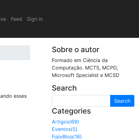
ive
Feed
Sign in
Sobre o autor
Formado em Ciência da
Computação. MCTS, MCPD,
Microsoft Specialist e MCSD
Search
sando esses
Search
Categories
Artigos(69)
Eventos(5)
FujiyBlog(16)