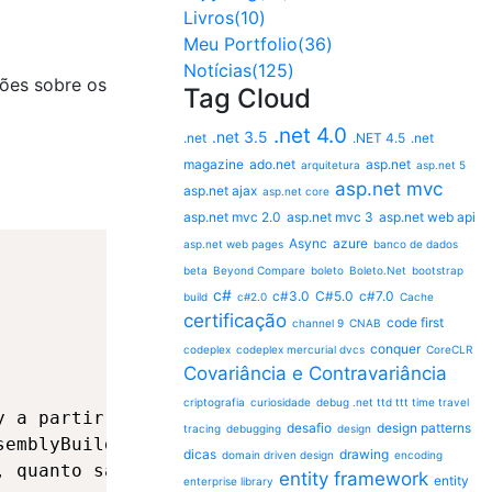
Livros(10)
Meu Portfolio(36)
Notícias(125)
ões sobre os
Tag Cloud
.net 4.0
.net 3.5
.net
.NET 4.5
.net
magazine
ado.net
asp.net
arquitetura
asp.net 5
asp.net mvc
asp.net ajax
asp.net core
asp.net mvc 2.0
asp.net mvc 3
asp.net web api
Async
azure
asp.net web pages
banco de dados
beta
Beyond Compare
boleto
Boleto.Net
bootstrap
c#
c#3.0
C#5.0
c#7.0
build
c#2.0
Cache
certificação
code first
channel 9
CNAB
conquer
codeplex
codeplex mercurial dvcs
CoreCLR
Covariância e Contravariância
criptografia
curiosidade
debug .net ttd ttt time travel
 a partir do próprio construtor

desafio
design patterns
tracing
debugging
design
emblyBuilderAccess.RunAndSave);

dicas
drawing
domain driven design
encoding
 quanto salva-lo

entity framework
entity
enterprise library