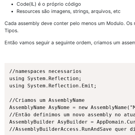
Code(IL) é o próprio código
Resources são imagens, strings, arquivos, etc
Cada assembly deve conter pelo menos um Modulo. Os m
Tipos.
Então vamos seguir a seguinte ordem, criamos um assemb
//namespaces necessarios

using System.Reflection;

using System.Reflection.Emit;

//Criamos um AssemblyName

AssemblyName AsyNome = new AssemblyName("M
//Então definimos um novo assembly no atua
AssemblyBuilder AsyBuilder = AppDomain.Cur
//AssemblyBuilderAccess.RunAndSave quer di