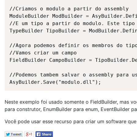
//Criamos o modulo a partir do assembly

ModuleBuilder ModBuilder = AsyBuilder.Defi
//E um tipo a partir do modulo. Este tipo 
TypeBuilder TipoBuilder = ModBuilder.Defin
//Agora podemos definir os membros do tipo
//Vamos criar um campo

FieldBuilder CampoBuilder = TipoBuilder.De
//Podemos tambem salvar o assembly para us
AsyBuilder.Save("modulo.dll");​
Neste exemplo foi usado somente o FieldBuilder, mas vo
para construtor, EnumBuilder para enum, EventBuilder pa
Você pode usar esse recurso para criar um software que 