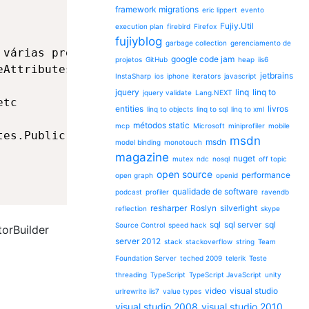
framework migrations
eric lippert
evento
Fujiy.Util
execution plan
firebird
Firefox
fujiyblog
garbage collection
gerenciamento de
várias propriedades com o operador |

google code jam
projetos
GitHub
heap
iis6
Attributes.Serializable);

jetbrains
InstaSharp
ios
iphone
iterators
javascript
jquery
linq
linq to
jquery validate
Lang.NEXT
tc

entities
livros
linq to objects
linq to sql
linq to xml
métodos static
mcp
Microsoft
miniprofiler
mobile
es.Public);

msdn
msdn
model binding
monotouch
magazine
nuget
mutex
ndc
nosql
off topic
open source
performance
open graph
openid
qualidade de software
podcast
profiler
ravendb
resharper
Roslyn
silverlight
reflection
skype
sql
sql server
sql
Source Control
speed hack
orBuilder
server 2012
stack
stackoverflow
string
Team
Foundation Server
teched 2009
telerik
Teste
threading
TypeScript
TypeScript JavaScript
unity
video
visual studio
urlrewrite iis7
value types
visual studio 2008
visual studio 2010