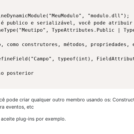
neDynamicModule("MeuModulo", "modulo.dll");

é publico e serializável, você pode atribuir 
eType("Meutipo", TypeAttributes.Public | Type
, como construtores, métodos, propriedades, e
fineField("Campo", typeof(int), FieldAttribut
o posterior

cê pode criar qualquer outro membro usando os: Construct
ra eventos, etc
aceite plug-ins por exemplo.