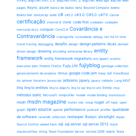
asp.net mvc 2.0
asp.net mvc 3
asp.net web api
asp.net web
Async
azure
pages
banco de dados
beta
Beyond Compare
boleto
c#
c#3.0
C#5.0
c#7.0
Boleto.Net
bootstrap
build
c#2.0
Cache
certificação
code first
channel 9
CNAB
codeplex
codeplex
Covariância e
conquer
mercurial dvcs
CoreCLR
Contravariância
criptografia
curiosidade
debug .net ttd ttt time
desafio
design patterns
dicas
travel tracing
debugging
design
domain
entity
drawing
driven design
encoding
enterprise library
framework
entity framework migrations
eric lippert
evento
fujiyblog
Fujiy.Util
execution plan
firebird
Firefox
garbage collection
google code jam
gerenciamento de projetos
GitHub
heap
iis6
InstaSharp
jetbrains
jquery
ios
iphone
iterators
javascript
jquery validate
Lang.NEXT
linq
linq to entities
livros
linq to objects
linq to sql
linq to xml
mcp
métodos static
Microsoft
miniprofiler
mobile
model binding
monotouch
msdn magazine
msdn
nuget
mutex
ndc
nosql
off topic
open
open source
performance
qualidade
graph
openid
podcast
profiler
de software
resharper
Roslyn
silverlight
ravendb
reflection
skype
sql
sql server
sql server 2012
Source Control
speed hack
stack
stackoverflow
string
Team Foundation Server
teched 2009
telerik
Teste