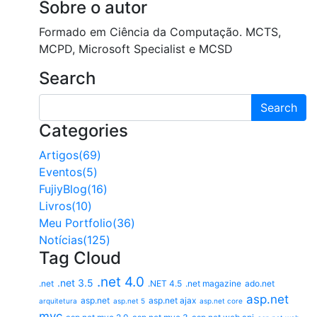
Sobre o autor
Formado em Ciência da Computação. MCTS,
MCPD, Microsoft Specialist e MCSD
Search
Search
Categories
Artigos(69)
Eventos(5)
FujiyBlog(16)
Livros(10)
Meu Portfolio(36)
Notícias(125)
Tag Cloud
.net 4.0
.net 3.5
.net
.NET 4.5
.net magazine
ado.net
asp.net
asp.net
asp.net ajax
arquitetura
asp.net 5
asp.net core
mvc