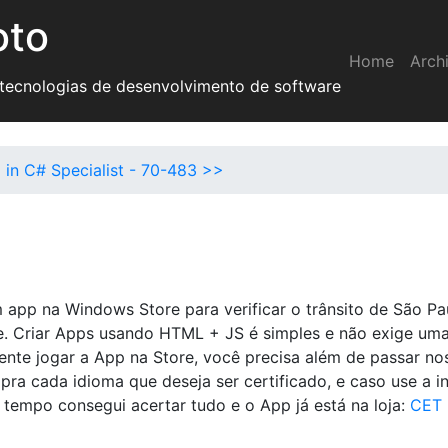
oto
Home
Arch
 tecnologias de desenvolvimento de software
 in C# Specialist - 70-483 >>
m app na Windows Store para verificar o trânsito de São Pa
e. Criar Apps usando HTML + JS é simples e não exige um
ente jogar a App na Store, você precisa além de passar no
pra cada idioma que deseja ser certificado, e caso use a in
 tempo consegui acertar tudo e o App já está na loja:
CET 