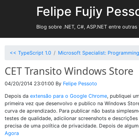
Felipe Fujiy Pess
Blog sobre .NET, C#, ASP.NET entre outras
<< TypeScript 1.0
Microsoft Specialist: Programming
CET Transito Windows Store
04/20/2014 23:01:00
By
Felipe Pessoto
Depois da
extensão para o Google Chrome
, publiquei u
primeira vez que desenvolvo e publico na Windows Stor
curva de aprendizado. Para publicar não basta simplesm
testes de qualidade, adiciionar screenshots e descrições 
precisa de uma política de privacidade. Depois de algum
Agora