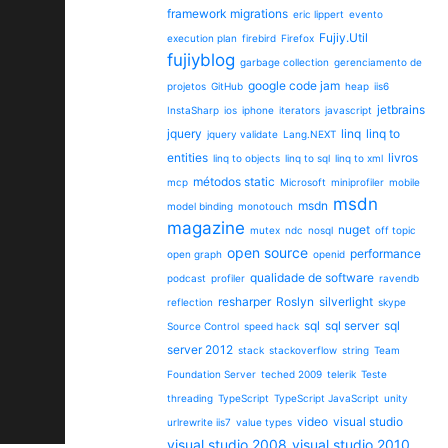
framework migrations
eric lippert
evento
Fujiy.Util
execution plan
firebird
Firefox
fujiyblog
garbage collection
gerenciamento de
google code jam
projetos
GitHub
heap
iis6
jetbrains
InstaSharp
ios
iphone
iterators
javascript
jquery
linq
linq to
jquery validate
Lang.NEXT
entities
livros
linq to objects
linq to sql
linq to xml
métodos static
mcp
Microsoft
miniprofiler
mobile
msdn
msdn
model binding
monotouch
magazine
nuget
mutex
ndc
nosql
off topic
open source
performance
open graph
openid
qualidade de software
podcast
profiler
ravendb
resharper
Roslyn
silverlight
reflection
skype
sql
sql server
sql
Source Control
speed hack
server 2012
stack
stackoverflow
string
Team
Foundation Server
teched 2009
telerik
Teste
threading
TypeScript
TypeScript JavaScript
unity
video
visual studio
urlrewrite iis7
value types
visual studio 2008
visual studio 2010