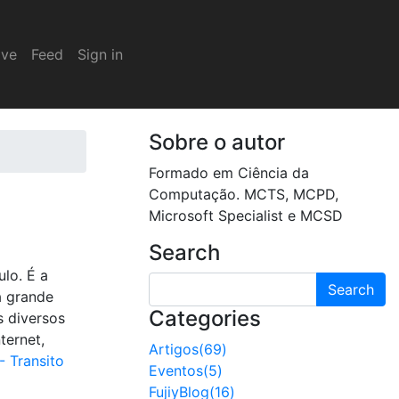
ive
Feed
Sign in
Sobre o autor
Formado em Ciência da
Computação. MCTS, MCPD,
Microsoft Specialist e MCSD
Search
ulo. É a
Search
a grande
Categories
s diversos
ternet,
Artigos(69)
- Transito
Eventos(5)
FujiyBlog(16)