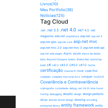
Livros(10)
Meu Portfolio(36)
Notícias(125)
Tag Cloud
.net 4.0
.net 3.5
.net
.NET 4.5
.net
magazine
ado.net
asp.net
arquitetura
asp.net 5
asp.net mvc
asp.net ajax
asp.net core
asp.net mvc 2.0
asp.net mvc 3
asp.net web api
Async
azure
asp.net web pages
banco de dados
beta
Beyond Compare
boleto
Boleto.Net
bootstrap
c#
c#3.0
C#5.0
c#7.0
build
c#2.0
Cache
certificação
code first
channel 9
CNAB
conquer
codeplex
codeplex mercurial dvcs
CoreCLR
Covariância e Contravariância
criptografia
curiosidade
debug .net ttd ttt time travel
desafio
design patterns
tracing
debugging
design
dicas
drawing
domain driven design
encoding
entity framework
entity
enterprise library