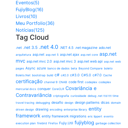
Eventos(5)
FujiyBlog(16)
Livros(10)
Meu Portfolio(36)
Notícias(125)
Tag Cloud
.net 4.0
.net 3.5
.net
.NET 4.5
.net magazine
ado.net
asp.net
asp.net
asp.net ajax
arquitetura
asp.net 5
asp.net core
mvc
asp.net mvc 2.0
asp.net mvc 3
asp.net web api
asp.net web
Async
azure
pages
banco de dados
beta
Beyond Compare
boleto
c#
c#3.0
C#5.0
c#7.0
Boleto.Net
bootstrap
build
c#2.0
Cache
certificação
code first
channel 9
CNAB
codeplex
codeplex
Covariância e
conquer
mercurial dvcs
CoreCLR
Contravariância
criptografia
curiosidade
debug .net ttd ttt time
desafio
design patterns
dicas
travel tracing
debugging
design
domain
entity
drawing
driven design
encoding
enterprise library
framework
entity framework migrations
eric lippert
evento
fujiyblog
Fujiy.Util
execution plan
firebird
Firefox
garbage collection