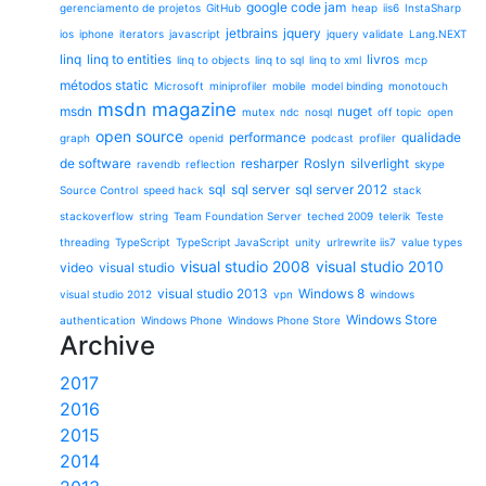
google code jam
gerenciamento de projetos
GitHub
heap
iis6
InstaSharp
jetbrains
jquery
ios
iphone
iterators
javascript
jquery validate
Lang.NEXT
linq
linq to entities
livros
linq to objects
linq to sql
linq to xml
mcp
métodos static
Microsoft
miniprofiler
mobile
model binding
monotouch
msdn magazine
msdn
nuget
mutex
ndc
nosql
off topic
open
open source
performance
qualidade
graph
openid
podcast
profiler
de software
resharper
Roslyn
silverlight
ravendb
reflection
skype
sql
sql server
sql server 2012
Source Control
speed hack
stack
stackoverflow
string
Team Foundation Server
teched 2009
telerik
Teste
threading
TypeScript
TypeScript JavaScript
unity
urlrewrite iis7
value types
visual studio 2008
visual studio 2010
video
visual studio
visual studio 2013
Windows 8
visual studio 2012
vpn
windows
Windows Store
authentication
Windows Phone
Windows Phone Store
Archive
2017
2016
2015
2014