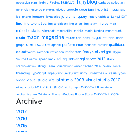
fujiyblog
Fujiy.Util
execution plan
firebird
Firefox
garbage collection
google code jam
gerenciamento de projetos
GitHub
heap
iis6
InstaSharp
jetbrains
jquery
ios
iphone
iterators
javascript
jquery validate
Lang.NEXT
linq
linq to entities
livros
linq to objects
linq to sql
linq to xml
mcp
métodos static
Microsoft
miniprofiler
mobile
model binding
monotouch
msdn magazine
msdn
nuget
mutex
ndc
nosql
off topic
open
open source
performance
qualidade
graph
openid
podcast
profiler
de software
resharper
Roslyn
silverlight
ravendb
reflection
skype
sql
sql server
sql server 2012
Source Control
speed hack
stack
stackoverflow
string
Team Foundation Server
teched 2009
telerik
Teste
threading
TypeScript
TypeScript JavaScript
unity
urlrewrite iis7
value types
visual studio 2008
visual studio 2010
video
visual studio
visual studio 2013
Windows 8
visual studio 2012
vpn
windows
Windows Store
authentication
Windows Phone
Windows Phone Store
Archive
2017
2016
2015