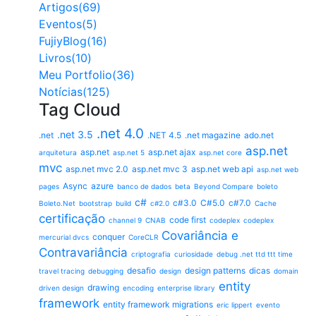
Artigos(69)
Eventos(5)
FujiyBlog(16)
Livros(10)
Meu Portfolio(36)
Notícias(125)
Tag Cloud
.net 4.0
.net 3.5
.net
.NET 4.5
.net magazine
ado.net
asp.net
asp.net
asp.net ajax
arquitetura
asp.net 5
asp.net core
mvc
asp.net mvc 2.0
asp.net mvc 3
asp.net web api
asp.net web
Async
azure
pages
banco de dados
beta
Beyond Compare
boleto
c#
c#3.0
C#5.0
c#7.0
Boleto.Net
bootstrap
build
c#2.0
Cache
certificação
code first
channel 9
CNAB
codeplex
codeplex
Covariância e
conquer
mercurial dvcs
CoreCLR
Contravariância
criptografia
curiosidade
debug .net ttd ttt time
desafio
design patterns
dicas
travel tracing
debugging
design
domain
entity
drawing
driven design
encoding
enterprise library
framework
entity framework migrations
eric lippert
evento