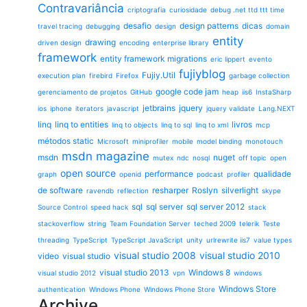
Contravariância
criptografia
curiosidade
debug .net ttd ttt time
desafio
design patterns
dicas
travel tracing
debugging
design
domain
entity
drawing
driven design
encoding
enterprise library
framework
entity framework migrations
eric lippert
evento
fujiyblog
Fujiy.Util
execution plan
firebird
Firefox
garbage collection
google code jam
gerenciamento de projetos
GitHub
heap
iis6
InstaSharp
jetbrains
jquery
ios
iphone
iterators
javascript
jquery validate
Lang.NEXT
linq
linq to entities
livros
linq to objects
linq to sql
linq to xml
mcp
métodos static
Microsoft
miniprofiler
mobile
model binding
monotouch
msdn magazine
msdn
nuget
mutex
ndc
nosql
off topic
open
open source
performance
qualidade
graph
openid
podcast
profiler
de software
resharper
Roslyn
silverlight
ravendb
reflection
skype
sql
sql server
sql server 2012
Source Control
speed hack
stack
stackoverflow
string
Team Foundation Server
teched 2009
telerik
Teste
threading
TypeScript
TypeScript JavaScript
unity
urlrewrite iis7
value types
visual studio 2008
visual studio 2010
video
visual studio
visual studio 2013
Windows 8
visual studio 2012
vpn
windows
Windows Store
authentication
Windows Phone
Windows Phone Store
Archive