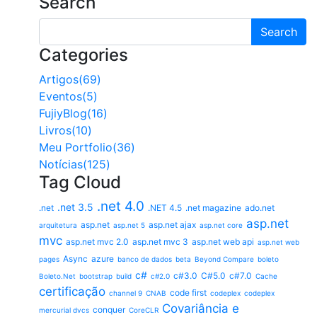
Search
Search
Categories
Artigos(69)
Eventos(5)
FujiyBlog(16)
Livros(10)
Meu Portfolio(36)
Notícias(125)
Tag Cloud
.net 4.0
.net 3.5
.net
.NET 4.5
.net magazine
ado.net
asp.net
asp.net
asp.net ajax
arquitetura
asp.net 5
asp.net core
mvc
asp.net mvc 2.0
asp.net mvc 3
asp.net web api
asp.net web
Async
azure
pages
banco de dados
beta
Beyond Compare
boleto
c#
c#3.0
C#5.0
c#7.0
Boleto.Net
bootstrap
build
c#2.0
Cache
certificação
code first
channel 9
CNAB
codeplex
codeplex
Covariância e
conquer
mercurial dvcs
CoreCLR