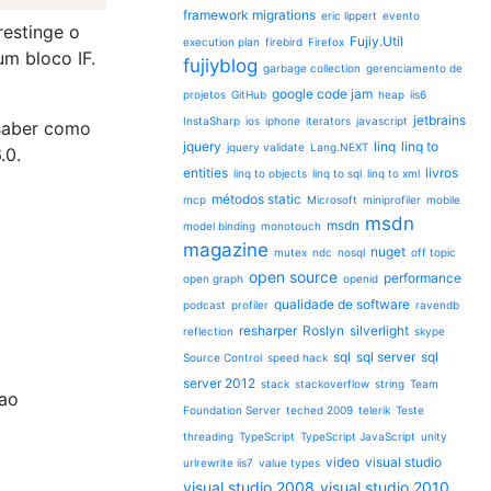
framework migrations
eric lippert
evento
restinge o
Fujiy.Util
execution plan
firebird
Firefox
m bloco IF.
fujiyblog
garbage collection
gerenciamento de
google code jam
projetos
GitHub
heap
iis6
jetbrains
InstaSharp
ios
iphone
iterators
javascript
 saber como
jquery
linq
linq to
jquery validate
Lang.NEXT
.0.
entities
livros
linq to objects
linq to sql
linq to xml
métodos static
mcp
Microsoft
miniprofiler
mobile
msdn
msdn
model binding
monotouch
magazine
nuget
mutex
ndc
nosql
off topic
open source
performance
open graph
openid
qualidade de software
podcast
profiler
ravendb
resharper
Roslyn
silverlight
reflection
skype
sql
sql server
sql
Source Control
speed hack
server 2012
stack
stackoverflow
string
Team
 ao
Foundation Server
teched 2009
telerik
Teste
threading
TypeScript
TypeScript JavaScript
unity
video
visual studio
urlrewrite iis7
value types
visual studio 2008
visual studio 2010