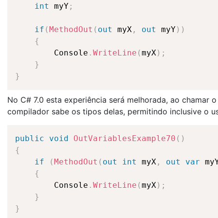
int
 myY
;
if
(
MethodOut
(
out
 myX
,
out
 myY
)
)
{
        Console
.
WriteLine
(
myX
)
;
}
}
No C# 7.0 esta experiência será melhorada, ao chamar o
compilador sabe os tipos delas, permitindo inclusive o u
public
void
OutVariablesExample70
(
)
{
if
(
MethodOut
(
out
int
 myX
,
out
var
 my
{
        Console
.
WriteLine
(
myX
)
;
}
}