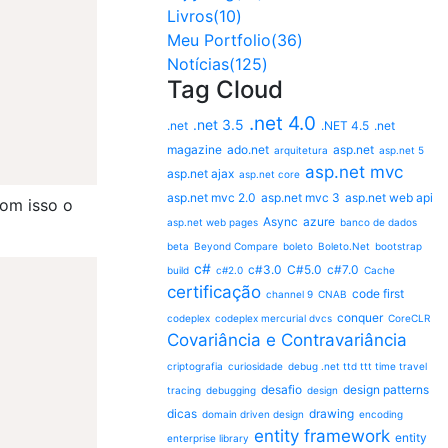
Livros(10)
Meu Portfolio(36)
Notícias(125)
Tag Cloud
.net 4.0
.net 3.5
.net
.NET 4.5
.net
magazine
ado.net
asp.net
arquitetura
asp.net 5
asp.net mvc
asp.net ajax
asp.net core
asp.net mvc 2.0
asp.net mvc 3
asp.net web api
Com isso o
Async
azure
asp.net web pages
banco de dados
beta
Beyond Compare
boleto
Boleto.Net
bootstrap
c#
c#3.0
C#5.0
c#7.0
build
c#2.0
Cache
certificação
code first
channel 9
CNAB
conquer
codeplex
codeplex mercurial dvcs
CoreCLR
Covariância e Contravariância
criptografia
curiosidade
debug .net ttd ttt time travel
desafio
design patterns
tracing
debugging
design
dicas
drawing
domain driven design
encoding
entity framework
entity
enterprise library