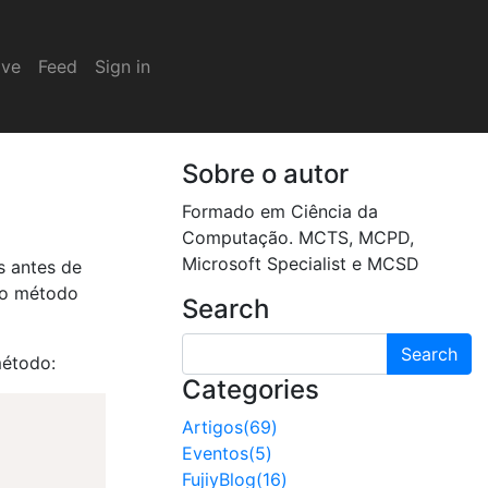
ive
Feed
Sign in
Sobre o autor
Formado em Ciência da
Computação. MCTS, MCPD,
Microsoft Specialist e MCSD
s antes de
 do método
Search
Search
método:
Categories
Artigos(69)
Eventos(5)
FujiyBlog(16)