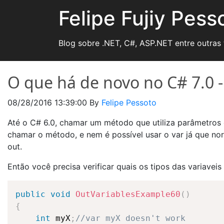
Felipe Fujiy Pess
Blog sobre .NET, C#, ASP.NET entre outras
O que há de novo no C# 7.0 -
08/28/2016 13:39:00
By
Felipe Pessoto
Até o C# 6.0, chamar um método que utiliza parâmetros ou
chamar o método, e nem é possível usar o var já que no
out.
Então você precisa verificar quais os tipos das variaveis
public
void
OutVariablesExample60
(
)
{
int
 myX
;
//var myX doesn't work