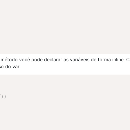
 método você pode declarar as variáveis de forma inline. 
so do var:
Y
)
)